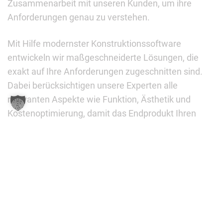
Zusammenarbeit mit unseren Kunden, um ihre
Anforderungen genau zu verstehen.
Mit Hilfe modernster Konstruktionssoftware
entwickeln wir maßgeschneiderte Lösungen, die
exakt auf Ihre Anforderungen zugeschnitten sind.
Dabei berücksichtigen unsere Experten alle
relevanten Aspekte wie Funktion, Ästhetik und
Kostenoptimierung, damit das Endprodukt Ihren
Vorstellungen entspricht.
Vertrauen Sie auf unsere Kompetenz, um Ihre
Projekte in der Stahl- und Blechverarbeitung zum
Erfolg zu führen. Kontaktieren Sie uns noch heute,
um Ihre Anforderungen zu besprechen und
gemeinsam eine optimale Lösung zu finden.