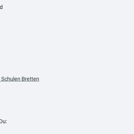
nd
e Schulen Bretten
Du: