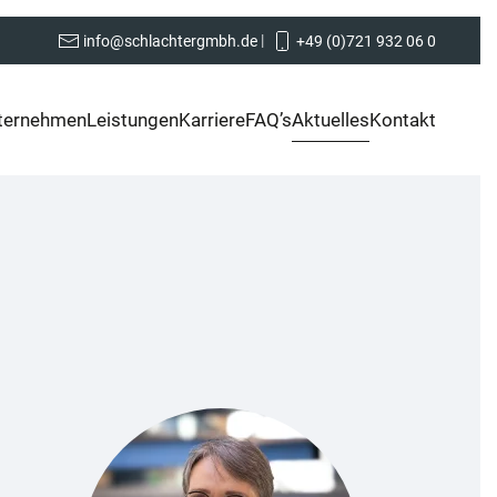
|
info@schlachtergmbh.de
+49 (0)721 932 06 0
ternehmen
Leistungen
Karriere
FAQ’s
Aktuelles
Kontakt