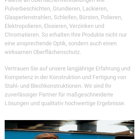
Pulverbeschichten, Grundieren, Lackieren,
Glasperlenstrahlen, Schleifen, Bürsten, Polieren,
Elektropolieren, Eloxieren, Verzinken und
Chromatieren. So erhalten Ihre Produkte nicht nur
eine ansprechende Optik, sondern auch einen
wirksamen Oberflächenschutz.
Vertrauen Sie auf unsere langjährige Erfahrung und
Kompetenz in der Konstruktion und Fertigung von
Stahl- und Blechkonstruktionen. Wir sind Ihr
zuverlässiger Partner für maßgeschneiderte
Lösungen und qualitativ hochwertige Ergebnisse.