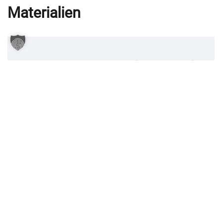
Materialien
MATERIALIEN
BEARBEITUNGSFLÄCHE
BLECHSTÄRKEN
Stahl
Bis 1500 x 3000
0,5 – 25
mm
mm
Edelstahl
Bis 1500 x 3000
0,5 – 20
mm
mm
Aluminium
Bis 1500 x 3000
0,5 – 12
mm
mm